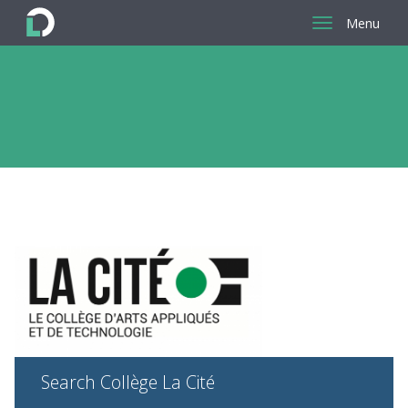
Menu
Return
to
the
homepage
Search Collège La Cité