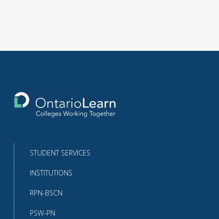
Return
to
the
homepage
STUDENT SERVICES
INSTITUTIONS
RPN-BSCN
PSW-PN